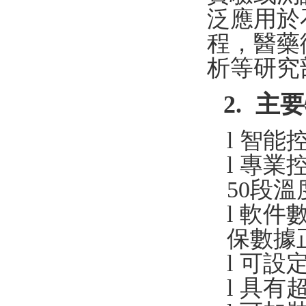
泛應用於石油
程，
析等研究部門
2.
主要
l
智能控溫
l
專業控
50
段溫度
l
軟件數
保數據正
l
可設定
l
具有超溫