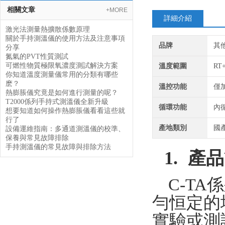
相關文章
+MORE
詳細介紹
激光法測量熱擴散係數原理
關於手持測溫儀的使用方法及注意事項
品牌
其
分享
氮氣的PVT性質測試
可燃性物質極限氧濃度測試解決方案
溫度範圍
RT+
你知道溫度測量儀常用的分類有哪些
麽？
溫控功能
僅
熱膨脹儀究竟是如何進行測量的呢？
T2000係列手持式測溫儀全新升級
循環功能
內
想要知道如何操作熱膨脹儀看看這些就
行了
產地類別
國
設備運維指南：多通道測溫儀的校準、
保養與常見故障排除
手持測溫儀的常見故障與排除方法
1.
產品
C-TA
係
勻恒定的
實驗或測試