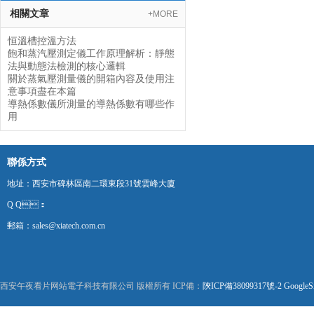
相關文章
+MORE
恒溫槽控溫方法
飽和蒸汽壓測定儀工作原理解析：靜態
法與動態法檢測的核心邏輯
關於蒸氣壓測量儀的開箱內容及使用注
意事項盡在本篇
導熱係數儀所測量的導熱係數有哪些作
用
聯係方式
地址：西安市碑林區南二環東段31號雲峰大廈
Q Q：
郵箱：sales@xiatech.com.cn
西安午夜看片网站電子科技有限公司 版權所有 ICP備：
陝ICP備38099317號-2
GoogleS